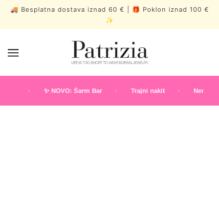
🚚 Besplatna dostava iznad 60 € | 🎁 Poklon iznad 100 €
✨
00
✨ NOVO: Šarm Bar
Trajni nakit
Nema rezerv
TRAJNI NAKIT
BESTSELLERS
MEDITERAN
CVJETAN